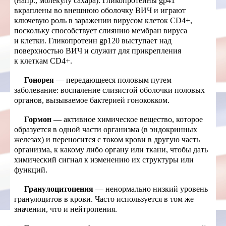
(напр., молекулу сахара). Гликопротеины gp41
вкраплены во внешнюю оболочку ВИЧ и играют
ключевую роль в заражении вирусом клеток CD4+,
поскольку способствует слиянию мембран вируса
и клетки. Гликопротеин gp120 выступает над
поверхностью ВИЧ и служит для прикрепления
к клеткам CD4+.
Гонорея
— передающееся половым путем
заболевание: воспаление слизистой оболочки половых
органов, вызываемое бактерией гонококком.
Гормон
— активное химическое вещество, которое
образуется в одной части организма (в эндокринных
железах) и переносится с током крови в другую часть
организма, к какому либо органу или ткани, чтобы дать
химический сигнал к изменению их структуры или
функций.
Гранулоцитопения
— ненормально низкий уровень
гранулоцитов в крови. Часто используется в том же
значении, что и нейтропения.