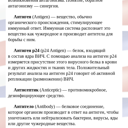
возникновения антагонизма. Понятие, обратное
антагонизму — синергия.
Антиген
(Antigen) — вещество, обычно
органического происхождения, стимулирующее
иммунный ответ. Иммунная система распознает это
вещество как чужеродное и производит антитела для
борьбы с ним.
Антиген p24
(p24 Antigen) — белок, входящий
в состав ядра ВИЧ. С помощью анализа на антиген p24
измеряется присутствие этого вирусного белка в крови
и других жидкостях и тканях тела. Положительный
результат анализа на антиген p24 говорит об активной
репликации (размножении) ВИЧ.
Антисептик
(Anticeptic) — противомикробное,
дезинфицирующее средство.
Антитело
(Antibody) — белковое соединение,
которое организм производит в ответ на антиген, чтобы
уничтожить или нейтрализовать бактерии, вирусы, яды
или другие чужеродные вещества.