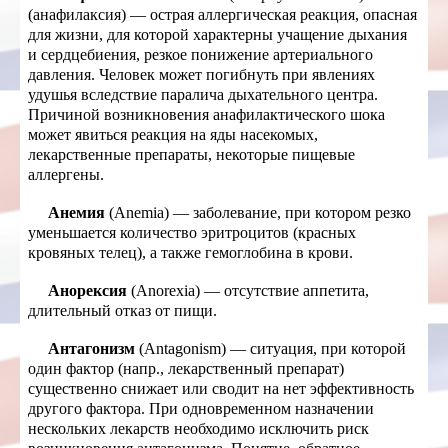
(анафилаксия) — острая аллергическая реакция, опасная
для жизни, для которой характерны учащение дыхания
и сердцебиения, резкое понижение артериального
давления. Человек может погибнуть при явлениях
удушья вследствие паралича дыхательного центра.
Причиной возникновения анафилактического шока
может явиться реакция на яды насекомых,
лекарственные препараты, некоторые пищевые
аллергены.
Анемия
(Anemia) — заболевание, при котором резко
уменьшается количество эритроцитов (красных
кровяных телец), а также гемоглобина в крови.
Анорексия
(Anorexia) — отсутствие аппетита,
длительный отказ от пищи.
Антагонизм
(Antagonism) — ситуация, при которой
один фактор (напр., лекарственный препарат)
существенно снижает или сводит на нет эффективность
другого фактора. При одновременном назначении
нескольких лекарств необходимо исключить риск