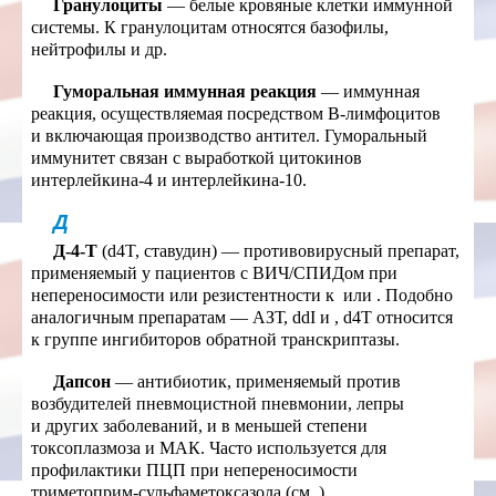
Гранулоциты
— белые кровяные клетки иммунной
системы. К гранулоцитам относятся базофилы,
нейтрофилы и др.
Гуморальная иммунная реакция
— иммунная
реакция, осуществляемая посредством В-лимфоцитов
и включающая производство антител. Гуморальный
иммунитет связан с выработкой цитокинов
интерлейкина-4 и интерлейкина-10.
Д
Д-4-Т
(d4T, ставудин) — противовирусный препарат,
применяемый у пациентов с ВИЧ/СПИДом при
непереносимости или резистентности к
или
. Подобно
аналогичным препаратам — АЗТ, ddI и
, d4T относится
к группе ингибиторов обратной транскриптазы.
Дапсон
— антибиотик, применяемый против
возбудителей пневмоцистной пневмонии, лепры
и других заболеваний, и в меньшей степени
токсоплазмоза и МАК. Часто используется для
профилактики ПЦП при непереносимости
триметоприм-сульфаметоксазола (см.
).