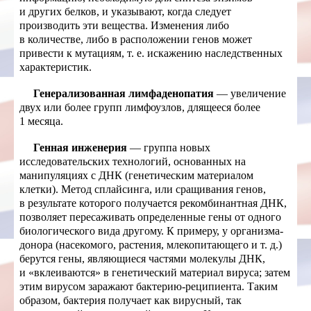
и других белков, и указывают, когда следует
производить эти вещества. Изменения либо
в количестве, либо в расположении генов может
привести к мутациям, т. е. искажению наследственных
характеристик.
Генерализованная лимфаденопатия
— увеличение
двух или более групп лимфоузлов, длящееся более
1 месяца.
Генная инженерия
— группа новых
исследовательских технологий, основанных на
манипуляциях с ДНК (генетическим материалом
клетки). Метод сплайсинга, или сращивания генов,
в результате которого получается рекомбинантная ДНК,
позволяет пересаживать определенные гены от одного
биологического вида другому. К примеру, у организма-
донора (насекомого, растения, млекопитающего и т. д.)
берутся гены, являющиеся частями молекулы ДНК,
и «вклеиваются» в генетический материал вируса; затем
этим вирусом заражают бактерию-реципиента. Таким
образом, бактерия получает как вирусный, так