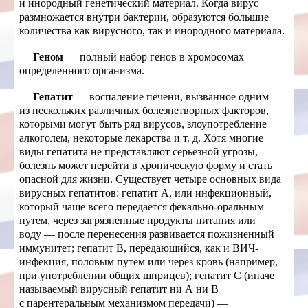
и инородный генетический материал. Когда вирус
размножается внутри бактерии, образуются большие
количества как вирусного, так и инородного материала.
Геном
— полный набор генов в хромосомах
определенного организма.
Гепатит
— воспаление печени, вызванное одним
из нескольких различных болезнетворных факторов,
которыми могут быть ряд вирусов, злоупотребление
алкоголем, некоторые лекарства и т. д. Хотя многие
виды гепатита не представляют серьезной угрозы,
болезнь может перейти в хроническую форму и стать
опасной для жизни. Существует четыре основных вида
вирусных гепатитов: гепатит А, или инфекционный,
который чаще всего передается фекально-оральным
путем, через загрязненные продукты питания или
воду — после перенесения развивается пожизненный
иммунитет; гепатит В, передающийся, как и ВИЧ-
инфекция, половым путем или через кровь (например,
при употреблении общих шприцев); гепатит С (иначе
называемый вирусный гепатит ни А ни В
с парентеральным механизмом передачи) —