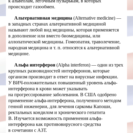
к альвеолам, легочным пузырькам, в которых
происходит газообмен.
Альтернативная медицина
(Alternative medicine) —
в западных странах альтернативной медициной
называют любой вид медицины, которая применяется
в дополнение или вместо биомедицины, или
аллопатической медицины. Гомеопатия, траволечение,
народная медицина и т. п. относятся к альтернативной
медицине.
Альфа интерферон
(Alpha interferon) — один из трех
крупных разновидностей интерферонов, которые
организм производит в ответ на вирусные инфекции.
У ВИЧ-положительных повышенный уровень альфа-
интерферона в крови может указывать
на прогрессирование заболевания. В США одобрено
применение альфа-интерферона, полученного методом
генной инженерии, для лечения саркомы Капоши,
ректальных кондилом и хронического гепатита
В. Изучается возможность применения альфа-
интерферона как противовирусного средства
в сочетании с АЗТ.