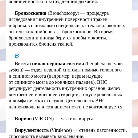
болезненностью и затруднением дыхания.
Бронхоскопия
(Bronchoscopy) — процедура
исследования внутренней поверхности трахеи
и бронхов с помощью специальных стекловолоконных
оптических приборов — бронхоскопов. Во время
бронхоскопии иногда берутся пробы мокроты,
производится биопсия тканей.
В
Вегетативная нервная система
(Peripheral nervous
system) — отдел нервной системы помимо головного
и спинного мозга (например, нервы идущие
от спинного мозга до кончиков пальцев). ВНС
регулирует деятельность внутренних органов, желез
внутренней и внешней секреции, тонус кровеносных
и лимфатических сосудов. Деятельность ВНС
непроизвольна и сознанием почти не контролируется.
Вирион
(VIRION) — частица вируса.
Вирулентность
(Virulence) — степень патогенности,
способность вызывать заболевание.