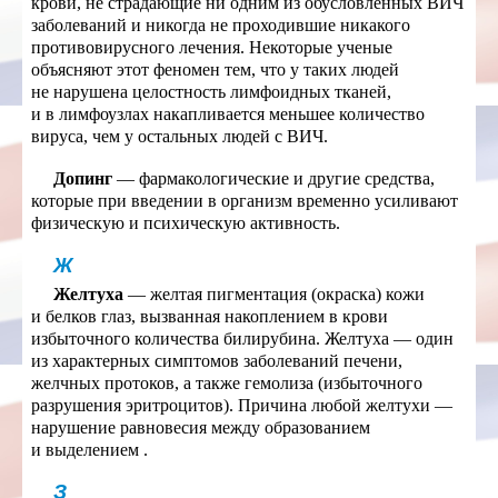
крови, не страдающие ни одним из обусловленных ВИЧ
заболеваний и никогда не проходившие никакого
противовирусного лечения. Некоторые ученые
объясняют этот феномен тем, что у таких людей
не нарушена целостность лимфоидных тканей,
и в лимфоузлах накапливается меньшее количество
вируса, чем у остальных людей с ВИЧ.
Допинг
— фармакологические и другие средства,
которые при введении в организм временно усиливают
физическую и психическую активность.
Ж
Желтуха
— желтая пигментация (окраска) кожи
и белков глаз, вызванная накоплением в крови
избыточного количества билирубина. Желтуха — один
из характерных симптомов заболеваний печени,
желчных протоков, а также гемолиза (избыточного
разрушения эритроцитов). Причина любой желтухи —
нарушение равновесия между образованием
и выделением
.
З