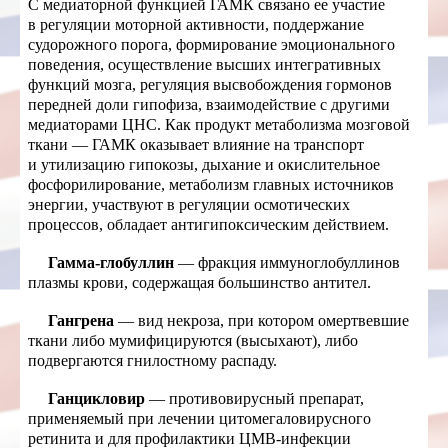
С медиаторной функцией ГАМК связано ее участие
в регуляции моторной активности, поддержание
судорожного порога, формирование эмоционального
поведения, осуществление высших интегративных
функций мозга, регуляция высвобождения гормонов
передней доли гипофиза, взаимодействие с другими
медиаторами ЦНС. Как продукт метаболизма мозговой
ткани — ГАМК оказывает влияние на транспорт
и утилизацию гипокозы, дыхание и окислительное
фосфорилирование, метаболизм главных источников
энергии, участвуют в регуляции осмотических
процессов, обладает антигипоксическим действием.
Гамма-глобуллин
— фракция иммуноглобуллинов
плазмы крови, содержащая большинство антител.
Гангрена
— вид некроза, при котором омертвевшие
ткани либо мумифицируются (высыхают), либо
подвергаются гнилостному распаду.
Ганцикловир
— противовирусный препарат,
применяемый при лечении цитомегаловирусного
ретинита и для профилактики ЦМВ-инфекции