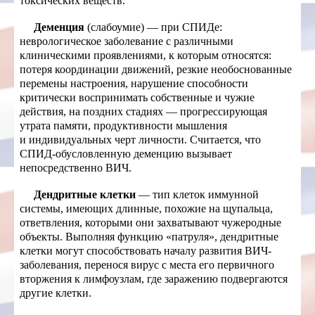
токсических веществ.
Деменция
(слабоумие) — при СПИДе:
неврологическое заболевание с различными
клиническими проявлениями, к которым относятся:
потеря координации движений, резкие необоснованные
перемены настроения, нарушение способности
критически воспринимать собственные и чужие
действия, на поздних стадиях — прогрессирующая
утрата памяти, продуктивности мышления
и индивидуальных черт личности. Считается, что
СПИД-обусловленную деменцию вызывает
непосредственно ВИЧ.
Дендритные клетки
— тип клеток иммунной
системы, имеющих длинные, похожие на щупальца,
ответвления, которыми они захватывают чужеродные
объекты. Выполняя функцию «патруля», дендритные
клетки могут способствовать началу развития ВИЧ-
заболевания, перенося вирус с места его первичного
вторжения к лимфоузлам, где заражению подвергаются
другие клетки.