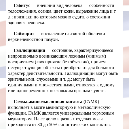
Габитус
— внешний вид человека — особенности
телосложения, осанка, цвет кожи, выражение лица и т.
д.; признаки по которым можно судить о состоянии
здоровья человека.
Гайморит
— воспаление слизистой оболочки
верхнечелюстной пазухи.
Галлюцинации
— состояние, характеризующееся
непроизвольно возникающим ложным (мнимым)
восприятием («восприятие без объекта»), причем
несуществующие объекты приобретают для больного
характер действительности. Галлюцинации могут быть
зрительными, слуховыми и т. д.; могут быть
единичными и множественными, относятся к одному
или одновременно к нескольким органам чувств.
Гамма-аминомаслянная кислота
(ГАМК) —
выполняет в мозге медиаторную и метаболическую
функции. ГАМК является универсальным тормозным
медиатором. На ее долю в разных отделах мозга
приходится от 30 до 50% синоптических контактов.