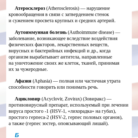
Атеросклероз
(Atherosclerosis) — нарушение
кровообращения в связи с затвердением стенок
и сужением просвета крупных и средних артерий.
Аутоиммунная болезнь
(Authoimmune disease) —
заболевание, возникающее вследствие воздействия
физических факторов, лекарственных веществ,
вирусных и бактерийных инфекций и др., когда
организм вырабатывает антитела, направленные
на уничтожение своих же клеток, тканей, принимая
их за чужеродные.
Афазия
(Aphasia) — полная или частичная утрата
способности говорить или понимать речь.
Ацикловир
(Acyclovir, Zovirax) (Зовиракс) —
противовирусный препарат, используемый при лечении
вируса простого
-1 (HSV-1, «лихорадка» на губах),
простого герпеса-2 (HSV-2, герпес половых органов),
а также
(герпес зостер, опоясывающий лишай).
Б