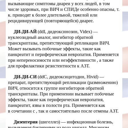
вызывающие симптомы диареи у всех людей, в том
числе здоровых, при ВИЧ и СПИДе особенно опасны, т.
к. приводят к более длительной, тяжелой или
рецидивирующей (повторяющейся) диарее.
ДИ-ДИ-АЙ
(ddI, дидеоксинозин, Videx) —
нуклеозидный аналог, ингибитор обратной
транскриптазы, препятствующий репликации ВИЧ.
Может вызывать побочные эффекты, такие как
панкреатит и периферическая невропатия. Применяется
при непереносимости или неэффективности
, а также
для профилактики резистентности к АЗТ.
ДИ-ДИ-СИ
(ddC, дидеоксицитодин, Hivid) —
препарат, препятствующий репликации (размножению)
ВИЧ, относится к группе ингибиторов обратной
транскриптазы. При применении вызывает побочные
эффекты, такие как периферическая невропатия,
панкреатит, язвы в полости рта. Применяется как
в сочетании с
, так и самостоятельно после отмены АЗТ.
Дизентерия
(шигеллез) — инфекционная болезнь,
вызываемая бактериями из рода шигелл. Механизм