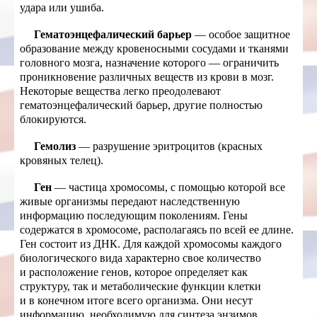
удара или ушиба.
Гематоэнцефалический барьер
— особое защитное
образование между кровеносными сосудами и тканями
головного мозга, назначение которого — ограничить
проникновение различных веществ из крови в мозг.
Некоторые вещества легко преодолевают
гематоэнцефалический барьер, другие полностью
блокируются.
Гемолиз
— разрушение эритроцитов (красных
кровяных телец).
Ген
— частица хромосомы, с помощью которой все
живые организмы передают наследственную
информацию последующим поколениям. Гены
содержатся в хромосоме, располагаясь по всей ее длине.
Ген состоит из ДНК. Для каждой хромосомы каждого
биологического вида характерно свое количество
и расположение генов, которое определяет как
структуру, так и метаболические функции клетки
и в конечном итоге всего организма. Они несут
информацию, необходимую для синтеза энзимов