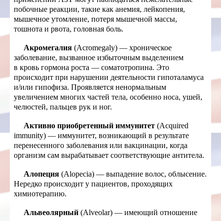
побочные реакции, такие как анемия, лейкопения,
мышечное утомление, потеря мышечной массы,
тошнота и рвота, головная боль.
Акромегалия
(Acromegaly) — хроническое
заболевание, вызванное избыточным выделением
в кровь гормона роста — соматотропина. Это
происходит при нарушении деятельности гипоталамуса
и/или гипофиза. Проявляется ненормальным
увеличением многих частей тела, особенно носа, ушей,
челюстей, пальцев рук и ног.
Активно приобретенный иммунитет
(Acquired
immunity) — иммунитет, возникающий в результате
перенесенного заболевания или вакцинации, когда
организм сам вырабатывает соответствующие антитела.
Алопеция
(Alopecia) — выпадение волос, облысение.
Нередко происходит у пациентов, проходящих
химиотерапию.
Альвеолярный
(Alveolar) — имеющий отношение