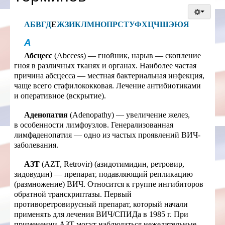
О ВИЧ/СПИД
А
Б
В
Г
Д
Е
Ж
З
И
К
Л
М
Н
О
П
Р
С
Т
У
Ф
Х
Ц
Ч
Ш
Э
Ю
Я
ЗАПИСЬ НА
ПРИЕМ
А
Абсцесс
ДЛЯ
(Abccess) — гнойник, нарыв — скопление
СПЕЦИАЛИСТОВ
гноя в различных тканях и органах. Наиболее частая
причина абсцесса — местная бактериальная инфекция,
ОБЩЕСТВЕННЫЙ
чаще всего стафилококковая. Лечение антибиотиками
СОВЕТ
и оперативное (вскрытие).
ОБРАТНАЯ
СВЯЗЬ
Аденопатия
(Adenopathy) — увеличение желез,
в особенности лимфоузлов. Генерализованная
лимфаденопатия — одно из частых проявлений ВИЧ-
заболевания.
АЗТ
(AZT, Retrovir) (азидотимидин, ретровир,
зидовудин) — препарат, подавляющий репликацию
(размножение) ВИЧ. Относится к группе ингибиторов
обратной транскриптазы. Первый
противоретровирусный препарат, который начали
применять для лечения ВИЧ/СПИДа в 1985 г. При
применении АЗТ могут наблюдаться нежелательные