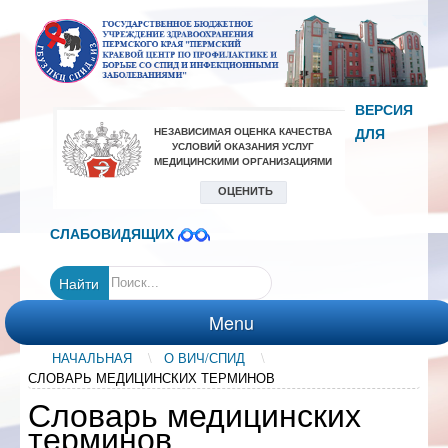
ВЕРСИЯ
ДЛЯ
СЛАБОВИДЯЩИХ
Найти
Menu
НАЧАЛЬНАЯ
\
О ВИЧ/СПИД
\
ГЛАВНАЯ
СЛОВАРЬ МЕДИЦИНСКИХ ТЕРМИНОВ
УСЛУГИ
Словарь медицинских
ДЛЯ
терминов
ПАЦИЕНТОВ