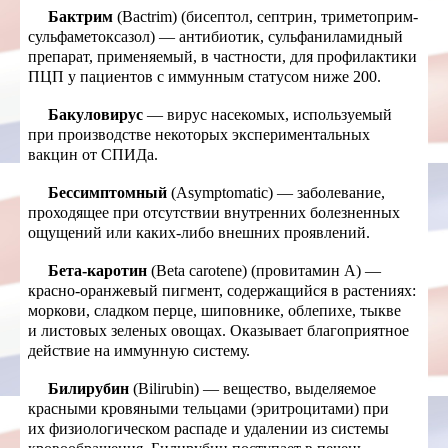
Бактрим
(Bactrim) (бисептол, септрин, триметоприм-
сульфаметоксазол) — антибиотик, сульфаниламидный
препарат, применяемый, в частности, для профилактики
ПЦП у пациентов с иммунным статусом ниже 200.
Бакуловирус
— вирус насекомых, используемый
при производстве некоторых экспериментальных
вакцин от СПИДа.
Бессимптомный
(Asymptomatic) — заболевание,
проходящее при отсутствии внутренних болезненных
ощущений или каких-либо внешних проявлений.
Бета-каротин
(Beta carotene) (провитамин А) —
красно-оранжевый пигмент, содержащийся в растениях:
моркови, сладком перце, шиповнике, облепихе, тыкве
и листовых зеленых овощах. Оказывает благоприятное
действие на иммунную систему.
Билирубин
(Bilirubin) — вещество, выделяемое
красными кровяными тельцами (эритроцитами) при
их физиологическом распаде и удалении из системы