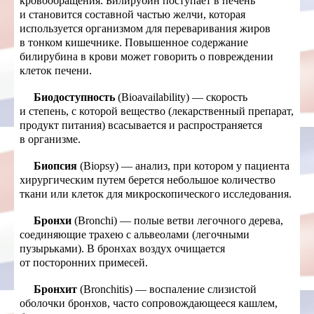
кровообращения. Билирубин поступает в печень
и становится составной частью желчи, которая
используется организмом для переваривания жиров
в тонком кишечнике. Повышенное содержание
билирубина в крови может говорить о повреждении
клеток печени.
Биодоступность
(Bioavailability) — скорость
и степень, с которой вещество (лекарственный препарат,
продукт питания) всасывается и распространяется
в организме.
Биопсия
(Biopsy) — анализ, при котором у пациента
хирургическим путем берется небольшое количество
ткани или клеток для микроскопического исследования.
Бронхи
(Bronchi) — полые ветви легочного дерева,
соединяющие трахею с альвеолами (легочными
пузырьками). В бронхах воздух очищается
от посторонних примесей.
Бронхит
(Bronchitis) — воспаление слизистой
оболочки бронхов, часто сопровождающееся кашлем,