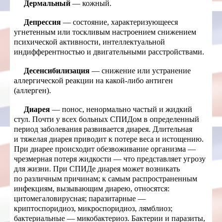
Дермальный
— кожный.
Депрессия
— состояние, характеризующееся
угнетенным или тоскливым настроением снижением
психической активности, интеллектуальной
индифферентностью и двигательными расстройствами.
Десенсибилизация
— снижение или устранение
аллергической реакции на какой-либо антиген
(аллерген).
Диарея
— понос, ненормально частый и жидкий
стул. Почти у всех больных СПИДом в определенный
период заболевания развивается диарея. Длительная
и тяжелая диарея приводит к потере веса и истощению.
При диарее происходит обезвоживание организма —
чрезмерная потеря жидкости — что представляет угрозу
для жизни. При СПИДе диарея может возникать
по различным причинам; к самым распространенным
инфекциям, вызывающим диарею, относятся:
цитомегаловирусная; паразитарные —
криптоспоридиоз, микроспоридиоз, лямблиоз;
бактериальные — микобактериоз. Бактерии и паразиты,