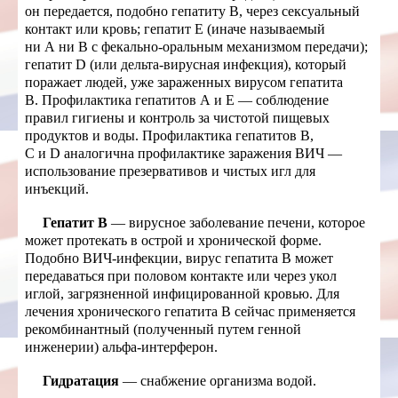
он передается, подобно гепатиту В, через сексуальный
контакт или кровь; гепатит Е (иначе называемый
ни А ни В с фекально-оральным механизмом передачи);
гепатит D (или дельта-вирусная инфекция), который
поражает людей, уже зараженных вирусом гепатита
В. Профилактика гепатитов А и Е — соблюдение
правил гигиены и контроль за чистотой пищевых
продуктов и воды. Профилактика гепатитов В,
С и D аналогична профилактике заражения ВИЧ —
использование презервативов и чистых игл для
инъекций.
Гепатит В
— вирусное заболевание печени, которое
может протекать в острой и хронической форме.
Подобно ВИЧ-инфекции, вирус гепатита В может
передаваться при половом контакте или через укол
иглой, загрязненной инфицированной кровью. Для
лечения хронического гепатита В сейчас применяется
рекомбинантный (полученный путем генной
инженерии) альфа-интерферон.
Гидратация
— снабжение организма водой.