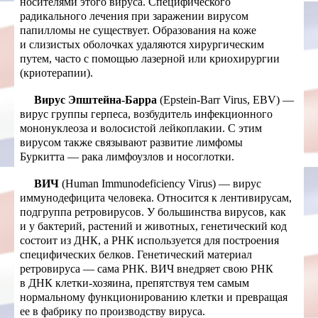
носителями этого вируса. Специфического
радикального лечения при заражении вирусом
папилломы не существует. Образования на коже
и слизистых оболочках удаляются хирургическим
путем, часто с помощью лазерной или криохирургии
(криотерапии).
Вирус Эпштейна-Барра
(Epstein-Barr Virus, EBV) —
вирус группы герпеса, возбудитель инфекционного
мононуклеоза и волосистой лейкоплакии. С этим
вирусом также связывают развитие лимфомы
Буркитта — рака лимфоузлов и носоглотки.
ВИЧ
(Human Immunodeficiency Virus) — вирус
иммунодефицита человека. Относится к лентивирусам,
подгруппа ретровирусов. У большинства вирусов, как
и у бактерий, растений и животных, генетический код
состоит из ДНК, а РНК используется для построения
специфических белков. Генетический материал
ретровируса — сама РНК. ВИЧ внедряет свою РНК
в ДНК клетки-хозяина, препятствуя тем самым
нормальному функционированию клетки и превращая
ее в фабрику по производству вируса.