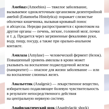
Амебиаз
(Amoebios) — тяжелое заболевание,
вызываемое одноклеточным организмом дизентерийной
амебой (Еntamoeba Histolytica): поражает слизистые
оболочки кишечника, вызывая кровавый понос
и абсцессы. Нередко распространяется с кровотоком на
другие органы — печень, легкие, головной мозг, почки
и т. д. Предается через загрязненные фекалиями руки,
воду, пищу, посуду, а также при орально-анальном
контакте.
Амилаза
(Amylase) — человеческий фермент (белок).
Повышенный уровень амилазы в крови может
указывать на воспаление поджелудочной железы
(панкреатит) — опасное для жизни заболевание — или
на воспаление слюнных желез.
Анальгетик
(Analgesic) — лекарственное вещество,
избирательно подавляющее болевую чувствительность
в результате непосредственного действия
на центральную нервную систему.
Анафилактический шок
(Anaphylactic shock)