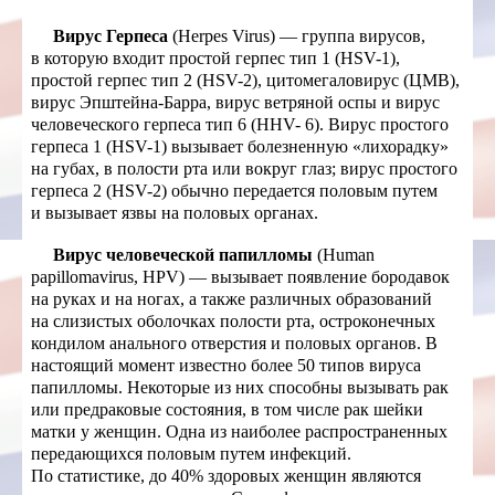
Вирус Герпеса
(Herpes Virus) — группа вирусов,
в которую входит простой герпес тип 1 (HSV-1),
простой герпес тип 2 (HSV-2), цитомегаловирус (ЦМВ),
вирус Эпштейна-Барра, вирус ветряной оспы и вирус
человеческого герпеса тип 6 (HHV- 6). Вирус простого
герпеса 1 (HSV-1) вызывает болезненную «лихорадку»
на губах, в полости рта или вокруг глаз; вирус простого
герпеса 2 (HSV-2) обычно передается половым путем
и вызывает язвы на половых органах.
Вирус человеческой папилломы
(Human
papillomavirus, HPV) — вызывает появление бородавок
на руках и на ногах, а также различных образований
на слизистых оболочках полости рта, остроконечных
кондилом анального отверстия и половых органов. В
настоящий момент известно более 50 типов вируса
папилломы. Некоторые из них способны вызывать рак
или предраковые состояния, в том числе рак шейки
матки у женщин. Одна из наиболее распространенных
передающихся половым путем инфекций.
По статистике, до 40% здоровых женщин являются