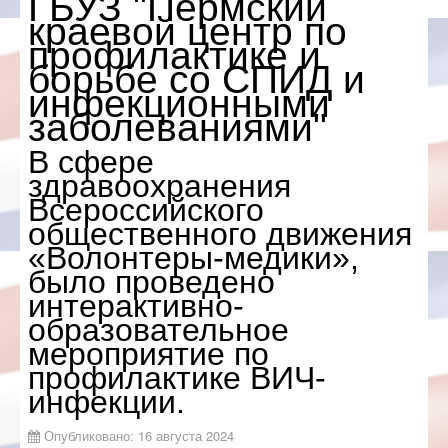
ГБУЗ "Пермский
краевой центр по
О ВИЧ/СПИД
профилактике и
ЗАПИСЬ НА
борьбе со СПИД и
ПРИЕМ
инфекционными
ДЛЯ
заболеваниями"
СПЕЦИАЛИСТОВ
В сфере
ОБЩЕСТВЕННЫЙ
СОВЕТ
здравоохранения
Всероссийского
ОБРАТНАЯ
общественного движения
СВЯЗЬ
«Волонтеры-медики»,
было проведено
интерактивно-
образовательное
мероприятие по
профилактике ВИЧ-
инфекции.
Опубликовано: 16 августа 2024