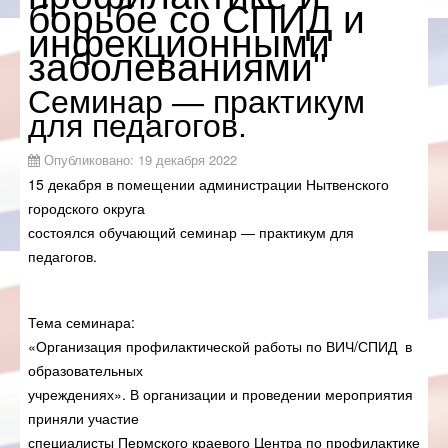
борьбе со СПИД и
О ВИЧ/СПИД
инфекционными
заболеваниями"
ЗАПИСЬ НА
ПРИЕМ
Cеминар — практикум
ДЛЯ
для педагогов.
СПЕЦИАЛИСТОВ
Опубликовано: 19 декабря 2022
ОБЩЕСТВЕННЫЙ
СОВЕТ
15 декабря в помещении администрации Нытвенского
городского округа
ОБРАТНАЯ
СВЯЗЬ
состоялся обучающий семинар — практикум для
педагогов.
Тема семинара:
«Организация профилактической работы по ВИЧ/СПИД в
образовательных
учреждениях». В организации и проведении мероприятия
приняли участие
специалисты Пермского краевого Центра по профилактике