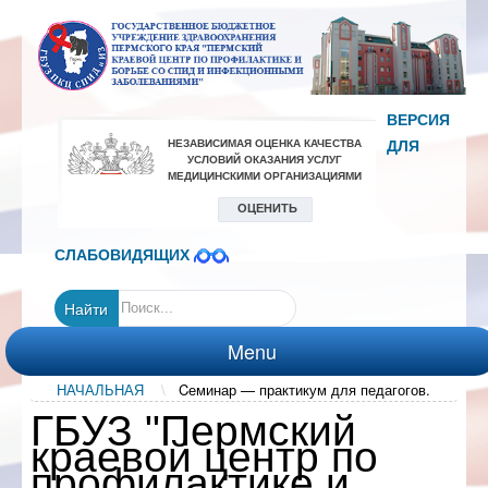
ВЕРСИЯ
ДЛЯ
СЛАБОВИДЯЩИХ
Найти
Menu
НАЧАЛЬНАЯ
\
Cеминар — практикум для педагогов.
ГЛАВНАЯ
ГБУЗ "Пермский
УСЛУГИ
краевой центр по
ДЛЯ
профилактике и
ПАЦИЕНТОВ